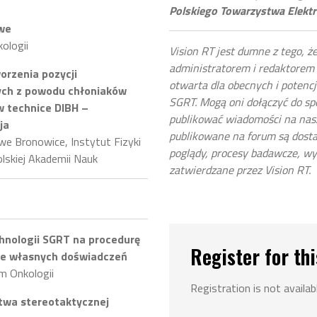
Polskiego Towarzystwa Elektr
owe
ologii
Vision RT jest dumne z tego, 
administratorem i redaktorem 
orzenia pozycji
otwarta dla obecnych i poten
ych z powodu chłoniaków
SGRT. Mogą oni dołączyć do sp
w technice DIBH –
publikować wiadomości na nasz
ja
publikowane na forum są dost
e Bronowice, Instytut Fizyki
poglądy, procesy badawcze, wyni
lskiej Akademii Nauk
zatwierdzane przez Vision RT.
hnologii SGRT na procedurę
Register for thi
ie własnych doświadczeń
m Onkologii
Registration is not availab
twa stereotaktycznej