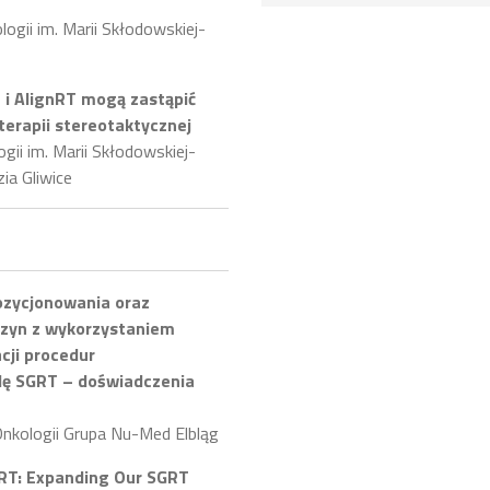
gii im. Marii Skłodowskiej-
 i AlignRT mogą zastąpić
erapii stereotaktycznej
ii im. Marii Skłodowskiej-
a Gliwice
ozycjonowania oraz
ńczyn z wykorzystaniem
cji procedur
olę SGRT – doświadczenia
Onkologii Grupa Nu-Med Elbląg
GRT: Expanding Our SGRT