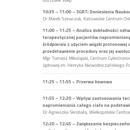
Gorzowie Wlkp
10:35 – 11:00 – SGRT: Doniesienia Nauk
Dr Marek Szewczuk, Katowickie Centrum Onk
11:00 – 11:25 – Analiza dokładności odtw
terapeutycznej pacjentów napromienian
śródpiersia z użyciem wiązki protonowej 
przedstawienie procedury oraz jej ewoluc
Mgr Tomasz Mikołajski, Centrum Cyklotronow
Jądrowej im. Henryka Niewodniczańskiego Po
11:25 – 11:55 – Przerwa kawowa
11:55 – 12:20 – Wpływ zastosowania tec
napromieniania całego ciała na podstaw
Dr Agnieszka Skrobała, Wielkopolskie Centru
12:20 – 12:45 – Zwiększanie bezpieczeńs