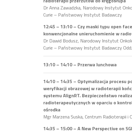
radioterapii przerzutów do kręgosłupa
Dr Anna Zawadzka, Narodowy Instytut Onkolo
Curie – Państwowy Instytut Badawczy
12:45 – 13:10 – Czy maski typu open face
konwencjonalne unieruchomienie w radiot
Dr Dawid Bodusz, Narodowy Instytut Onkolog
Curie – Państwowy Instytut Badawczy Oddzi
13:10 – 14:10 – Przerwa lunchowa
14:10 – 14:35 – Optymalizacja procesu p
weryfikacji obrazowej w radioterapii ko
systemu AlignRT. Bezpieczeństwo realiza
radioterapeutycznych w oparciu o kontr
ośrodka
Mgr Marzena Suska, Centrum Radioterapii i 
14:35 – 15:00 – A New Perspective on S