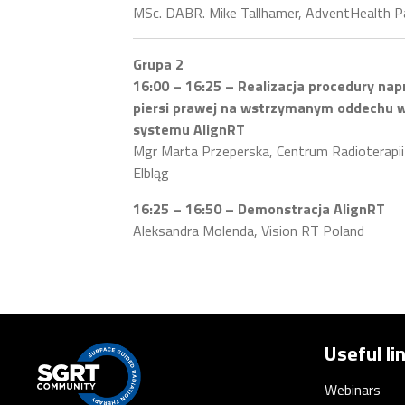
MSc. DABR. Mike Tallhamer, AdventHealth P
Grupa 2
16:00 – 16:25 – Realizacja procedury n
piersi prawej na wstrzymanym oddechu w
systemu AlignRT
Mgr Marta Przeperska, Centrum Radioterapii
Elbląg
16:25 – 16:50 – Demonstracja AlignRT
Aleksandra Molenda, Vision RT Poland
Useful li
Webinars