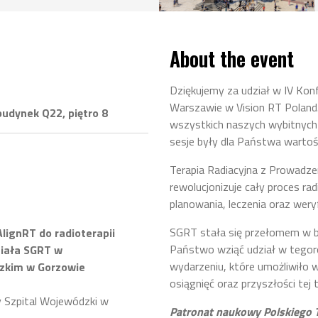
About the event
Dziękujemy za udział w IV Kon
Warszawie w Vision RT Poland
budynek Q22, piętro 8
wszystkich naszych wybitnych
sesje były dla Państwa wartośc
Terapia Radiacyjna z Prowadz
rewolucjonizuje cały proces rad
planowania, leczenia oraz weryf
SGRT stała się przełomem w br
ignRT do radioterapii
Państwo wziąć udział w tegor
ciała SGRT w
wydarzeniu, które umożliwiło
dzkim w Gorzowie
osiągnięć oraz przyszłości tej 
 Szpital Wojewódzki w
Patronat naukowy Polskiego 