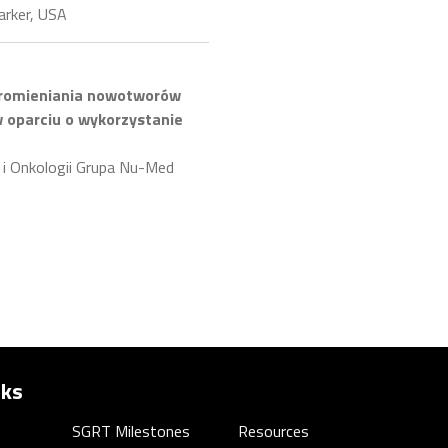
arker, USA
apromieniania nowotworów
 oparciu o wykorzystanie
 i Onkologii Grupa Nu-Med
nks
SGRT Milestones
Resources